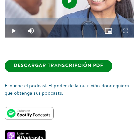
Play
Loaded
:
1.08%
Video
Play
Mute
Picture-
Fullsc
in-
Picture
DESCARGAR TRANSCRIPCIÓN PDF
Escuche el podcast El poder de la nutrición dondequiera
que obtenga sus podcasts.