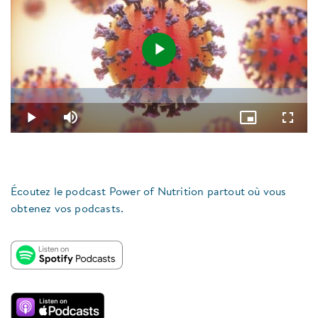
Play
Loaded
:
1.22%
Video
Play
Mute
Picture-
Fullsc
in-
Picture
Écoutez le podcast Power of Nutrition partout où vous
obtenez vos podcasts.