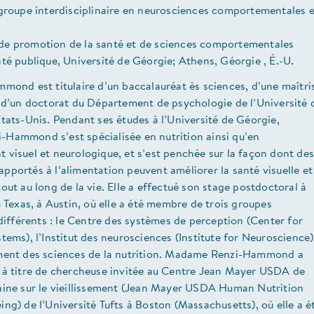
 groupe interdisciplinaire en neurosciences comportementales e
e promotion de la santé et de sciences comportementales
té publique, Université de Géorgie; Athens, Géorgie , É.-U.
mond est titulaire d’un baccalauréat ès sciences, d’une maîtri
t d’un doctorat du Département de psychologie de l’Université 
tats-Unis. Pendant ses études à l’Université de Géorgie,
Hammond s’est spécialisée en nutrition ainsi qu’en
visuel et neurologique, et s’est penchée sur la façon dont des
portés à l’alimentation peuvent améliorer la santé visuelle et
out au long de la vie. Elle a effectué son stage postdoctoral à
u Texas, à Austin, où elle a été membre de trois groupes
 différents : le Centre des systèmes de perception (Center for
tems), l’Institut des neurosciences (Institute for Neuroscience)
ment des sciences de la nutrition. Madame Renzi-Hammond a
 à titre de chercheuse invitée au Centre Jean Mayer USDA de
aine sur le vieillissement (Jean Mayer USDA Human Nutrition
ng) de l’Université Tufts à Boston (Massachusetts), où elle a é