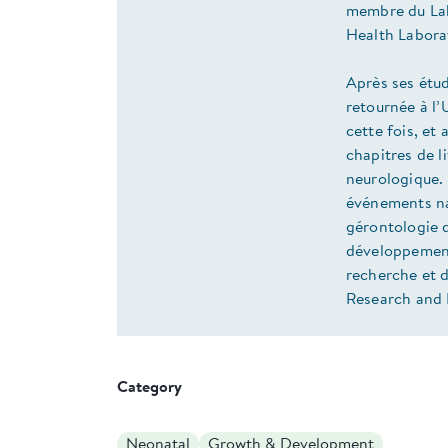
membre du Lab
Health Labora
Après ses étu
retournée à l’
cette fois, et
chapitres de li
neurologique. 
événements nat
gérontologie d
développement 
recherche et d
Research and 
Category
Neonatal
Growth & Development