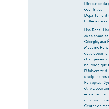
Directrice du
cognitives
Département d
Collège de san
Lisa Renzi-Ham
ès sciences e
Géorgie, aux É
Madame Renzi-
développement 
changements ap
neurologique t
l’Université d
disciplinaires
Perceptual Sys
et le Départe
également agi
nutrition hum
Center on Agei