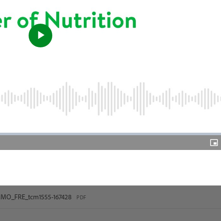
Play
Video
Pic
in-
Pic