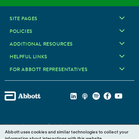
SITE PAGES
POLICIES
ADDITIONAL RESOURCES
HELPFUL LINKS
FOR ABBOTT REPRESENTATIVES
Unless otherwise specified, all product and service names
Abbott uses cookies and similar technologies to collect your
appearing in this Internet site are trademarks owned by or licensed
information about interactions with this website.