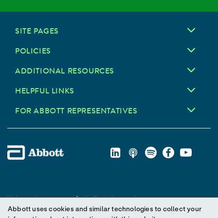
SITE PAGES
POLICIES
ADDITIONAL RESOURCES
HELPFUL LINKS
FOR ABBOTT REPRESENTATIVES
Unless otherwise specified, all product and service names
Abbott uses cookies and similar technologies to collect your
appearing in this Internet site are trademarks owned by or licensed