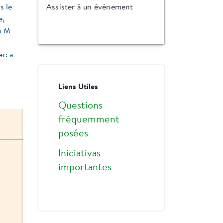
s le
Assister à un événement
e,
a M
r: a
Liens Utiles
Questions
fréquemment
posées
Iniciativas
importantes