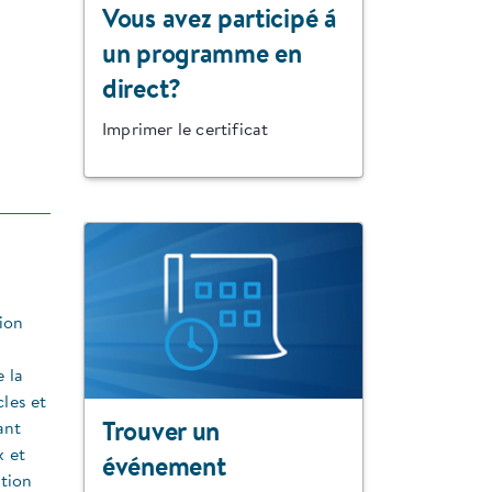
Vous avez participé á
un programme en
direct?
Imprimer le certificat
tion
 la
cles et
ant
Trouver un
x et
événement
ation