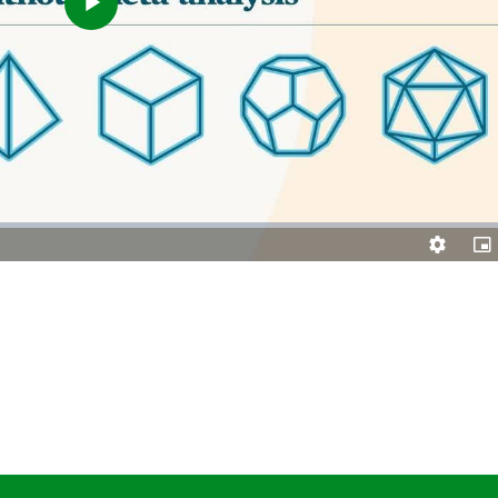
Play
Video
Quality
Pic
Levels
in-
Pic