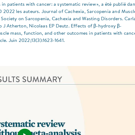
n patients with cancer: a systematic review », a été publié dan
© 2022 les auteurs. Journal of Cachexia, Sarcopenia and Muscl
a Society on Sarcopenia, Cachexia and Wasting Disorders. Carl
ip J Atherton, Nicolaas EP Deutz. Effects of β-hydroxy β-
le mass, function, and other outcomes in patients with cance
le. Juin 2022;13(3):1623-1641.