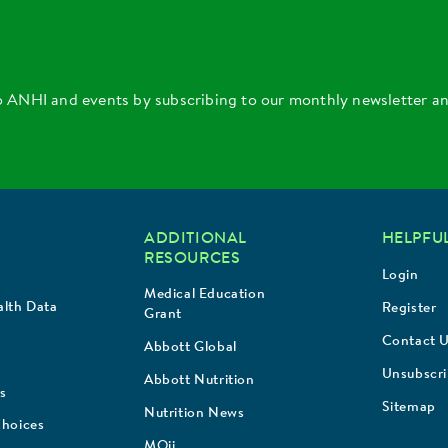
o ANHI and events by subscribing to our monthly newsletter a
ADDITIONAL
HELPFUL
RESOURCES
Login
Medical Education
lth Data
Register
Grant
Contact 
Abbott Global
Unsubscr
Abbott Nutrition
s
Sitemap
Nutrition News
Choices
MQii