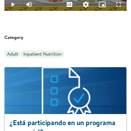
Video
Play
Mute
Captions
Quality
Picture-
Fullsc
Levels
in-
Picture
Category
Adult
Inpatient Nutrition
¿Está participando en un programa