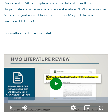
Prevalent HMOs: Implications for Infant Health »,
disponible dans le numéro de septembre 2021 de la revue
Nutrients
(auteurs : David R. Hill, Jo May = Chow et
Rachael H. Buck).
Consultez l’article complet
ici
.
Play
Loaded
:
4.56%
Video
Play
Mute
Quality
Picture-
Fullsc