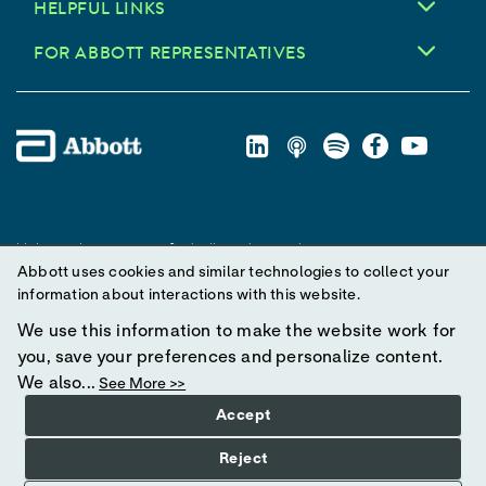
HELPFUL LINKS
FOR ABBOTT REPRESENTATIVES
Unless otherwise specified, all product and service names
Abbott uses cookies and similar technologies to collect your
appearing in this Internet site are trademarks owned by or licensed
information about interactions with this website.
to Abbott, its subsidiaries or affiliates. No use of any Abbott
trademark, trade name, or trade dress in this site may be made
We use this information to make the website work for
without prior written authorization of Abbott, except to identify the
you, save your preferences and personalize content.
product or services of the company.
We also...
See More >>
Accept
© 2025 Abbott. All Rights Reserved.
Reject